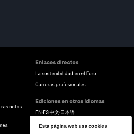
Enlaces directos
La sostenibilidad en el Foro
Carreras profesionales
Ediciones en otros idiomas
tras notas
EN
ES
中文
日本語
▪
▪
▪
ines
Esta página web usa cookies