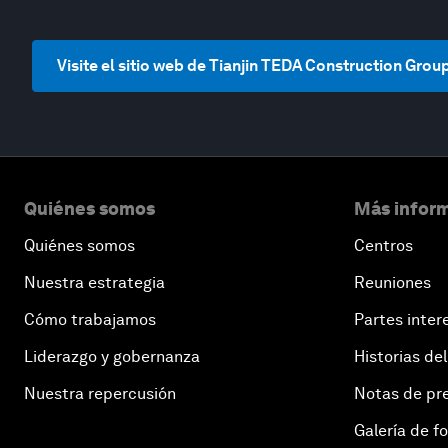
Visite el sitio web de Tianjin TEDA Construction Grou
Quiénes somos
Más inform
Quiénes somos
Centros
Nuestra estrategia
Reuniones
Cómo trabajamos
Partes inter
Liderazgo y gobernanza
Historias del
Nuestra repercusión
Notas de pr
Galería de f