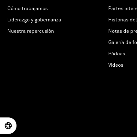
Cómo trabajamos
Partes inter
Liderazgo y gobernanza
Historias del
Nuestra repercusión
Notas de pr
Galería de f
Pódcast
Vídeos
EN
ES
中文
日本語