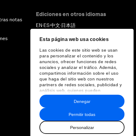
Ediciones en otros idiomas
tras notas
EN
ES
中文
日本語
▪
▪
▪
ines
Esta página web usa cookies
Las cookies de este sitio web se usan
para personalizar el contenido y los
anuncios, ofrecer funciones de redes
sociales y analizar el tráfico. Además,
compartimos información sobre el uso
que haga del sitio web con nuestros
partners de redes sociales, publicidad y
análisis web, quienes pueden
combinarla con otra información que les
Denegar
haya proporcionado o que hayan
recopilado a partir del uso que haya
hecho de sus servicios.
Permitir todas
Personalizar