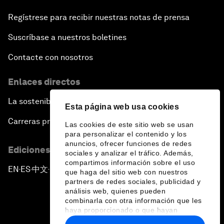
Regístrese para recibir nuestras notas de prensa
Suscríbase a nuestros boletines
Contacte con nosotros
Enlaces directos
La sostenibilidad en el Foro
Esta página web usa cookies
Carreras profesionales
Las cookies de este sitio web se usan
para personalizar el contenido y los
anuncios, ofrecer funciones de redes
Ediciones en otros idiomas
sociales y analizar el tráfico. Además,
compartimos información sobre el uso
EN
ES
中文
日本語
▪
▪
▪
que haga del sitio web con nuestros
partners de redes sociales, publicidad y
análisis web, quienes pueden
combinarla con otra información que les
haya proporcionado o que hayan
recopilado a partir del uso que haya