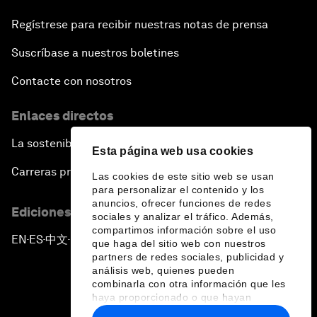
Regístrese para recibir nuestras notas de prensa
Suscríbase a nuestros boletines
Contacte con nosotros
Enlaces directos
La sostenibilidad en el Foro
Esta página web usa cookies
Carreras profesionales
Las cookies de este sitio web se usan
para personalizar el contenido y los
anuncios, ofrecer funciones de redes
Ediciones en otros idiomas
sociales y analizar el tráfico. Además,
compartimos información sobre el uso
EN
ES
中文
日本語
▪
▪
▪
que haga del sitio web con nuestros
partners de redes sociales, publicidad y
análisis web, quienes pueden
combinarla con otra información que les
haya proporcionado o que hayan
recopilado a partir del uso que haya