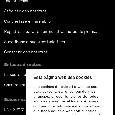
Iniciar sesión
Asóciese con nosotros
Conviértase en miembro
Regístrese para recibir nuestras notas de prensa
Suscríbase a nuestros boletines
Contacte con nosotros
Enlaces directos
La sostenibilidad en el Foro
Esta página web usa cookies
Carreras profesionales
Las cookies de este sitio web se usan
para personalizar el contenido y los
anuncios, ofrecer funciones de redes
Ediciones en otros idiomas
sociales y analizar el tráfico. Además,
compartimos información sobre el uso
EN
ES
中文
日本語
▪
▪
▪
que haga del sitio web con nuestros