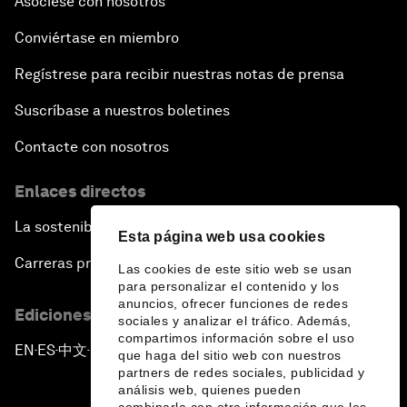
Asóciese con nosotros
Conviértase en miembro
Regístrese para recibir nuestras notas de prensa
Suscríbase a nuestros boletines
Contacte con nosotros
Enlaces directos
La sostenibilidad en el Foro
Esta página web usa cookies
Carreras profesionales
Las cookies de este sitio web se usan
para personalizar el contenido y los
anuncios, ofrecer funciones de redes
Ediciones en otros idiomas
sociales y analizar el tráfico. Además,
compartimos información sobre el uso
EN
ES
中文
日本語
▪
▪
▪
que haga del sitio web con nuestros
partners de redes sociales, publicidad y
análisis web, quienes pueden