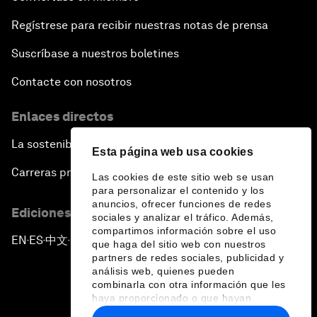
Regístrese para recibir nuestras notas de prensa
Suscríbase a nuestros boletines
Contacte con nosotros
Enlaces directos
La sostenibilidad en el Foro
Esta página web usa cookies
Carreras profesionales
Las cookies de este sitio web se usan
para personalizar el contenido y los
anuncios, ofrecer funciones de redes
Ediciones en otros idiomas
sociales y analizar el tráfico. Además,
compartimos información sobre el uso
EN
ES
中文
日本語
▪
▪
▪
que haga del sitio web con nuestros
partners de redes sociales, publicidad y
análisis web, quienes pueden
combinarla con otra información que les
haya proporcionado o que hayan
recopilado a partir del uso que haya