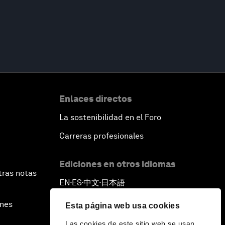
Enlaces directos
La sostenibilidad en el Foro
Carreras profesionales
Ediciones en otros idiomas
tras notas
EN
ES
中文
日本語
▪
▪
▪
ines
Esta página web usa cookies
Las cookies de este sitio web se usan