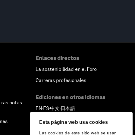
Enlaces directos
La sostenibilidad en el Foro
Carreras profesionales
Ediciones en otros idiomas
tras notas
EN
ES
中文
日本語
▪
▪
▪
ines
Esta página web usa cookies
Las cookies de este sitio web se usan