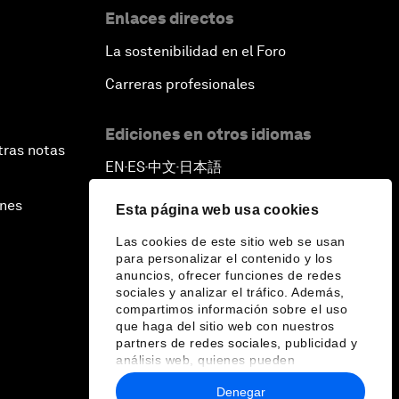
Enlaces directos
La sostenibilidad en el Foro
Carreras profesionales
Ediciones en otros idiomas
tras notas
EN
ES
中文
日本語
▪
▪
▪
ines
Esta página web usa cookies
Las cookies de este sitio web se usan
para personalizar el contenido y los
anuncios, ofrecer funciones de redes
sociales y analizar el tráfico. Además,
compartimos información sobre el uso
que haga del sitio web con nuestros
partners de redes sociales, publicidad y
análisis web, quienes pueden
combinarla con otra información que les
Denegar
haya proporcionado o que hayan