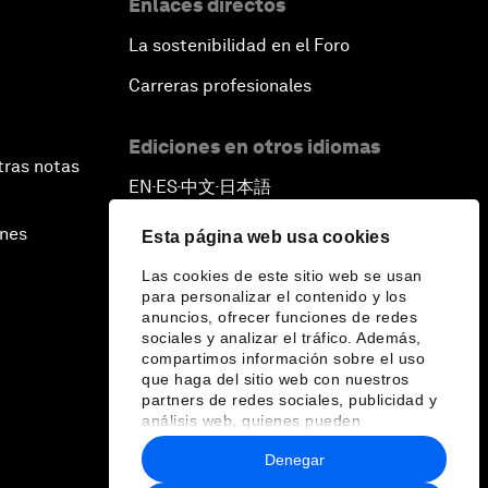
Enlaces directos
La sostenibilidad en el Foro
Carreras profesionales
Ediciones en otros idiomas
tras notas
EN
ES
中文
日本語
▪
▪
▪
ines
Esta página web usa cookies
Las cookies de este sitio web se usan
para personalizar el contenido y los
anuncios, ofrecer funciones de redes
sociales y analizar el tráfico. Además,
compartimos información sobre el uso
que haga del sitio web con nuestros
partners de redes sociales, publicidad y
análisis web, quienes pueden
combinarla con otra información que les
Denegar
haya proporcionado o que hayan
recopilado a partir del uso que haya