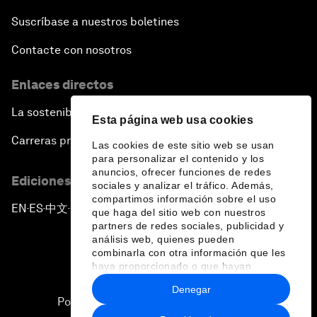
Suscríbase a nuestros boletines
Contacte con nosotros
Enlaces directos
La sostenibilidad en el Foro
Esta página web usa cookies
Carreras profesionales
Las cookies de este sitio web se usan
para personalizar el contenido y los
anuncios, ofrecer funciones de redes
Ediciones en otros idiomas
sociales y analizar el tráfico. Además,
compartimos información sobre el uso
EN
ES
中文
日本語
▪
▪
▪
que haga del sitio web con nuestros
partners de redes sociales, publicidad y
análisis web, quienes pueden
combinarla con otra información que les
haya proporcionado o que hayan
recopilado a partir del uso que haya
Denegar
hecho de sus servicios.
Política de privacidad y normas de uso