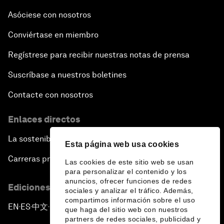
Asóciese con nosotros
Conviértase en miembro
Regístrese para recibir nuestras notas de prensa
Suscríbase a nuestros boletines
Contacte con nosotros
Enlaces directos
La sostenibilidad en el Foro
Esta página web usa cookies
Carreras profesionales
Las cookies de este sitio web se usan
para personalizar el contenido y los
anuncios, ofrecer funciones de redes
Ediciones en otros idiomas
sociales y analizar el tráfico. Además,
compartimos información sobre el uso
EN
ES
中文
日本語
▪
▪
▪
que haga del sitio web con nuestros
partners de redes sociales, publicidad y