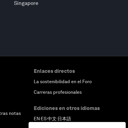
Singapore
Enlaces directos
La sostenibilidad en el Foro
Carreras profesionales
Ediciones en otros idiomas
tras notas
EN
ES
中文
日本語
▪
▪
▪