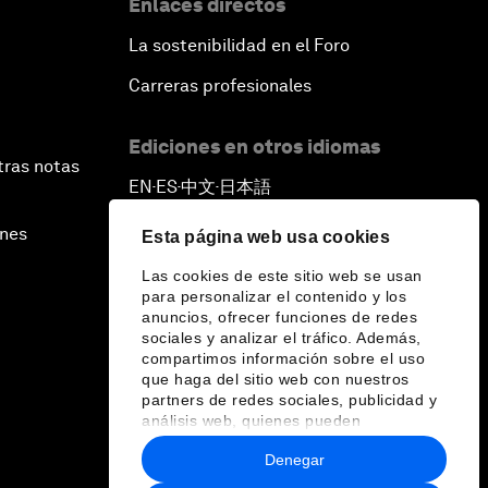
Enlaces directos
La sostenibilidad en el Foro
Carreras profesionales
Ediciones en otros idiomas
tras notas
EN
ES
中文
日本語
▪
▪
▪
ines
Esta página web usa cookies
Las cookies de este sitio web se usan
para personalizar el contenido y los
anuncios, ofrecer funciones de redes
sociales y analizar el tráfico. Además,
compartimos información sobre el uso
que haga del sitio web con nuestros
partners de redes sociales, publicidad y
análisis web, quienes pueden
combinarla con otra información que les
Denegar
haya proporcionado o que hayan
recopilado a partir del uso que haya