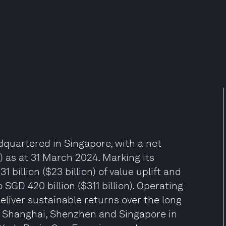
quartered in Singapore, with a net
n) as at 31 March 2024. Marking its
billion ($23 billion) of value uplift and
 SGD 420 billion ($311 billion). Operating
liver sustainable returns over the long
ai, Shanghai, Shenzhen and Singapore in