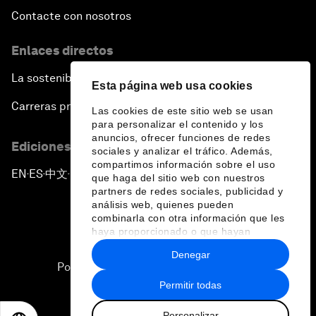
Contacte con nosotros
Enlaces directos
La sostenibilidad en el Foro
Esta página web usa cookies
Carreras profesionales
Las cookies de este sitio web se usan
para personalizar el contenido y los
anuncios, ofrecer funciones de redes
Ediciones en otros idiomas
sociales y analizar el tráfico. Además,
compartimos información sobre el uso
EN
ES
中文
日本語
▪
▪
▪
que haga del sitio web con nuestros
partners de redes sociales, publicidad y
análisis web, quienes pueden
combinarla con otra información que les
haya proporcionado o que hayan
recopilado a partir del uso que haya
Denegar
hecho de sus servicios.
Política de privacidad y normas de uso
Permitir todas
Sitemap
Personalizar