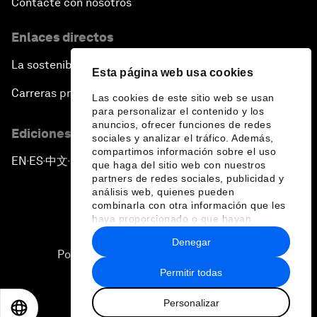
Contacte con nosotros
Enlaces directos
La sostenibilidad en el Foro
Esta página web usa cookies
Carreras profesionales
Las cookies de este sitio web se usan
para personalizar el contenido y los
anuncios, ofrecer funciones de redes
Ediciones en otros idiomas
sociales y analizar el tráfico. Además,
compartimos información sobre el uso
EN
ES
中文
日本語
▪
▪
▪
que haga del sitio web con nuestros
partners de redes sociales, publicidad y
análisis web, quienes pueden
combinarla con otra información que les
haya proporcionado o que hayan
recopilado a partir del uso que haya
Denegar
hecho de sus servicios.
Política de privacidad y normas de uso
Permitir todas
Sitemap
Personalizar
©
2026
Foro Económico Mundial
EN
ES
中文
日本語