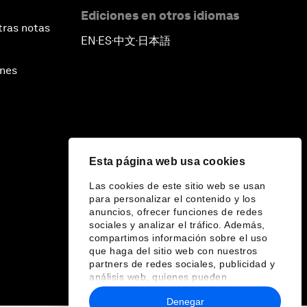
Ediciones en otros idiomas
tras notas
EN
ES
中文
日本語
▪
▪
▪
ines
Esta página web usa cookies
Las cookies de este sitio web se usan
para personalizar el contenido y los
anuncios, ofrecer funciones de redes
sociales y analizar el tráfico. Además,
compartimos información sobre el uso
que haga del sitio web con nuestros
partners de redes sociales, publicidad y
análisis web, quienes pueden
combinarla con otra información que les
Denegar
haya proporcionado o que hayan