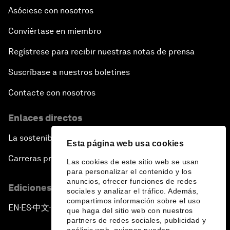
Asóciese con nosotros
Conviértase en miembro
Regístrese para recibir nuestras notas de prensa
Suscríbase a nuestros boletines
Contacte con nosotros
Enlaces directos
La sostenibilidad en el Foro
Esta página web usa cookies
Carreras profesionales
Las cookies de este sitio web se usan
para personalizar el contenido y los
anuncios, ofrecer funciones de redes
Ediciones en otros idiomas
sociales y analizar el tráfico. Además,
compartimos información sobre el uso
EN
ES
中文
日本語
▪
▪
▪
que haga del sitio web con nuestros
partners de redes sociales, publicidad y