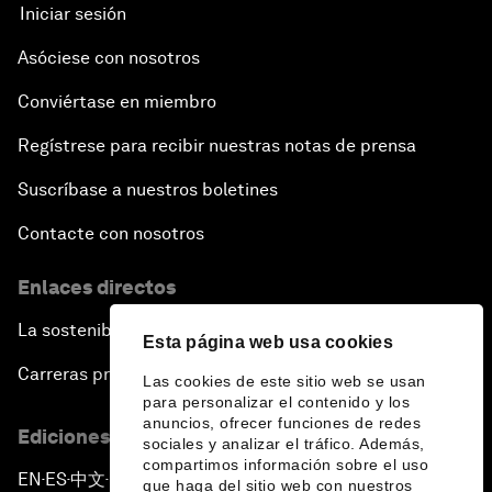
Iniciar sesión
Asóciese con nosotros
Conviértase en miembro
Regístrese para recibir nuestras notas de prensa
Suscríbase a nuestros boletines
Contacte con nosotros
Enlaces directos
La sostenibilidad en el Foro
Esta página web usa cookies
Carreras profesionales
Las cookies de este sitio web se usan
para personalizar el contenido y los
anuncios, ofrecer funciones de redes
Ediciones en otros idiomas
sociales y analizar el tráfico. Además,
compartimos información sobre el uso
EN
ES
中文
日本語
▪
▪
▪
que haga del sitio web con nuestros