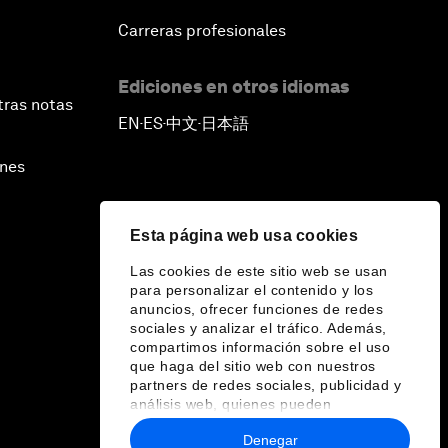
Carreras profesionales
Ediciones en otros idiomas
tras notas
EN
ES
中文
日本語
▪
▪
▪
ines
Esta página web usa cookies
Las cookies de este sitio web se usan
para personalizar el contenido y los
anuncios, ofrecer funciones de redes
sociales y analizar el tráfico. Además,
compartimos información sobre el uso
que haga del sitio web con nuestros
partners de redes sociales, publicidad y
análisis web, quienes pueden
combinarla con otra información que les
Denegar
haya proporcionado o que hayan