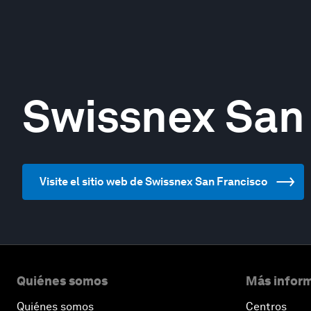
Swissnex San
Visite el sitio web de Swissnex San Francisco
Quiénes somos
Más inform
Quiénes somos
Centros