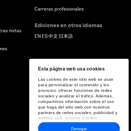
Carreras profesionales
Ediciones en otros idiomas
tras notas
EN
ES
中文
日本語
▪
▪
▪
ines
Esta página web usa cookies
Las cookies de este sitio web se usan
para personalizar el contenido y los
anuncios, ofrecer funciones de redes
sociales y analizar el tráfico. Además,
compartimos información sobre el uso
que haga del sitio web con nuestros
partners de redes sociales, publicidad y
análisis web, quienes pueden
combinarla con otra información que les
Denegar
haya proporcionado o que hayan