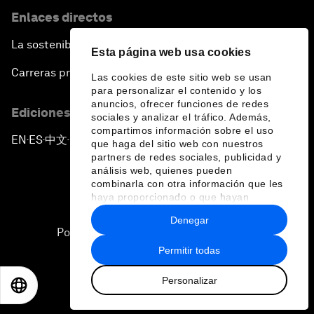
Enlaces directos
La sostenibilidad en el Foro
Esta página web usa cookies
Carreras profesionales
Las cookies de este sitio web se usan
para personalizar el contenido y los
anuncios, ofrecer funciones de redes
Ediciones en otros idiomas
sociales y analizar el tráfico. Además,
compartimos información sobre el uso
EN
ES
中文
日本語
▪
▪
▪
que haga del sitio web con nuestros
partners de redes sociales, publicidad y
análisis web, quienes pueden
combinarla con otra información que les
haya proporcionado o que hayan
recopilado a partir del uso que haya
Denegar
hecho de sus servicios.
Política de privacidad y normas de uso
Permitir todas
Sitemap
Personalizar
©
2026
Foro Económico Mundial
EN
ES
中文
日本語