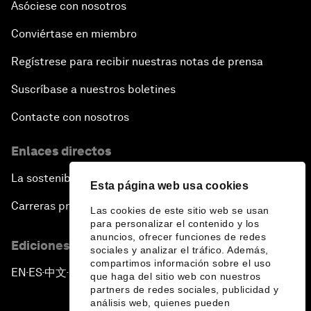
Asóciese con nosotros
Conviértase en miembro
Regístrese para recibir nuestras notas de prensa
Suscríbase a nuestros boletines
Contacte con nosotros
Enlaces directos
La sostenibilidad en el Foro
Esta página web usa cookies
Carreras profesionales
Las cookies de este sitio web se usan
para personalizar el contenido y los
anuncios, ofrecer funciones de redes
Ediciones en otros idiomas
sociales y analizar el tráfico. Además,
compartimos información sobre el uso
EN
ES
中文
日本語
▪
▪
▪
que haga del sitio web con nuestros
partners de redes sociales, publicidad y
análisis web, quienes pueden