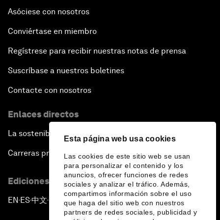
Asóciese con nosotros
Conviértase en miembro
Regístrese para recibir nuestras notas de prensa
Suscríbase a nuestros boletines
Contacte con nosotros
Enlaces directos
La sostenibilidad en el Foro
Esta página web usa cookies
Carreras profesionales
Las cookies de este sitio web se usan
para personalizar el contenido y los
anuncios, ofrecer funciones de redes
Ediciones en otros idiomas
sociales y analizar el tráfico. Además,
compartimos información sobre el uso
EN
ES
中文
日本語
▪
▪
▪
que haga del sitio web con nuestros
partners de redes sociales, publicidad y