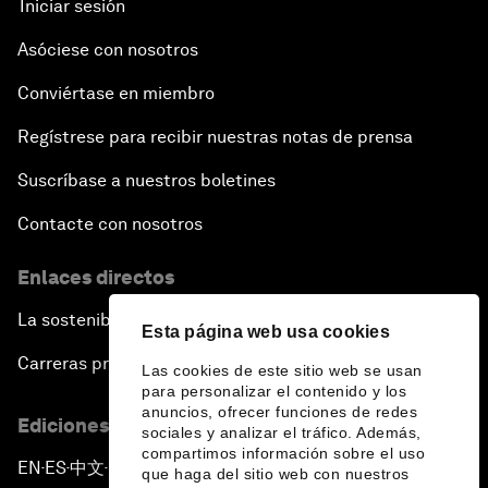
Iniciar sesión
Asóciese con nosotros
Conviértase en miembro
Regístrese para recibir nuestras notas de prensa
Suscríbase a nuestros boletines
Contacte con nosotros
Enlaces directos
La sostenibilidad en el Foro
Esta página web usa cookies
Carreras profesionales
Las cookies de este sitio web se usan
para personalizar el contenido y los
anuncios, ofrecer funciones de redes
Ediciones en otros idiomas
sociales y analizar el tráfico. Además,
compartimos información sobre el uso
EN
ES
中文
日本語
▪
▪
▪
que haga del sitio web con nuestros