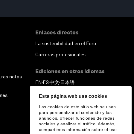
Enlaces directos
La sostenibilidad en el Foro
Carreras profesionales
Ediciones en otros idiomas
tras notas
EN
ES
中文
日本語
▪
▪
▪
ines
Esta página web usa cookies
Las cookies de este sitio web se usan
para personalizar el contenido y los
anuncios, ofrecer funciones de redes
sociales y analizar el tráfico. Además,
compartimos información sobre el uso