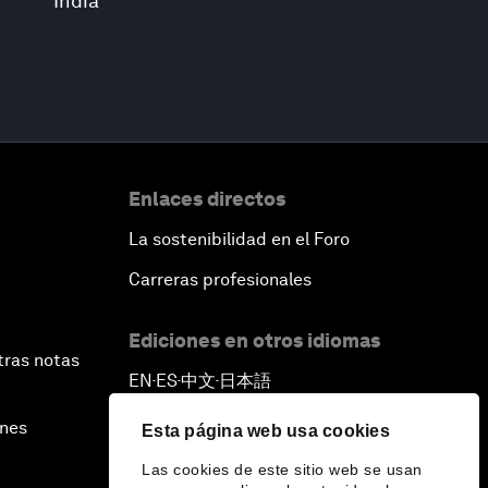
India
Enlaces directos
La sostenibilidad en el Foro
Carreras profesionales
Ediciones en otros idiomas
tras notas
EN
ES
中文
日本語
▪
▪
▪
ines
Esta página web usa cookies
Las cookies de este sitio web se usan