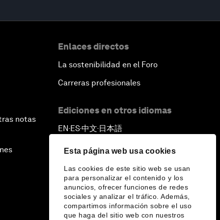
Enlaces directos
La sostenibilidad en el Foro
Carreras profesionales
Ediciones en otros idiomas
tras notas
EN
ES
中文
日本語
▪
▪
▪
ines
Esta página web usa cookies
Las cookies de este sitio web se usan
para personalizar el contenido y los
anuncios, ofrecer funciones de redes
sociales y analizar el tráfico. Además,
compartimos información sobre el uso
que haga del sitio web con nuestros