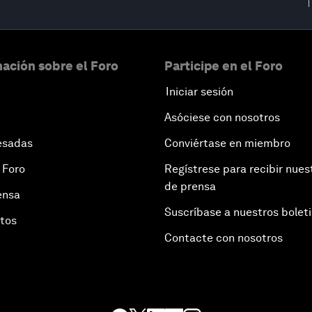
ación sobre el Foro
Participe en el Foro
Iniciar sesión
Asóciese con nosotros
esadas
Conviértase en miembro
 Foro
Regístrese para recibir nues
de prensa
ensa
Suscríbase a nuestros bolet
otos
Contacte con nosotros