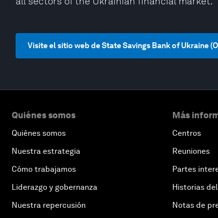
all sectors of the Ukrainian financial market.
Visite el sitio web de State Savings Bank of Ukraine 
Quiénes somos
Más inform
Quiénes somos
Centros
Nuestra estrategia
Reuniones
Cómo trabajamos
Partes inter
Liderazgo y gobernanza
Historias del
Nuestra repercusión
Notas de pr