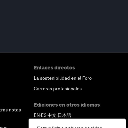
Enlaces directos
La sostenibilidad en el Foro
Carreras profesionales
Ediciones en otros idiomas
tras notas
EN
ES
中文
日本語
▪
▪
▪
ines