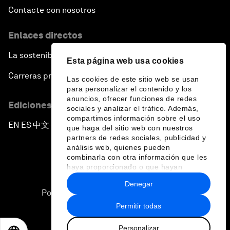
Contacte con nosotros
Enlaces directos
La sostenibilidad en el Foro
Esta página web usa cookies
Carreras profesionales
Las cookies de este sitio web se usan
para personalizar el contenido y los
anuncios, ofrecer funciones de redes
Ediciones en otros idiomas
sociales y analizar el tráfico. Además,
compartimos información sobre el uso
EN
ES
中文
日本語
▪
▪
▪
que haga del sitio web con nuestros
partners de redes sociales, publicidad y
análisis web, quienes pueden
combinarla con otra información que les
haya proporcionado o que hayan
recopilado a partir del uso que haya
Denegar
hecho de sus servicios.
Política de privacidad y normas de uso
Permitir todas
Sitemap
Personalizar