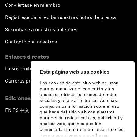
Conviértase en miembro
Regístrese para recibir nuestras notas de prensa
Suscríbase a nuestros boletines
Contacte con nosotros
Enlaces directos
La sostenibilidad en el Foro
Esta página web usa cookies
Carreras profesionales
Las cookies de este sitio web se usan
para personalizar el contenido y los
anuncios, ofrecer funciones de redes
Ediciones en otros idiomas
sociales y analizar el tráfico. Además,
compartimos información sobre el uso
EN
ES
中文
日本語
▪
▪
▪
que haga del sitio web con nuestros
partners de redes sociales, publicidad y
análisis web, quienes pueden
combinarla con otra información que les
haya proporcionado o que hayan