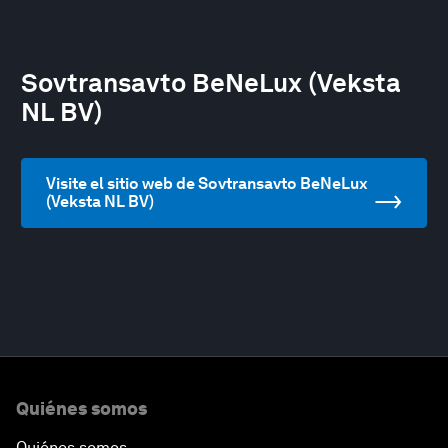
Sovtransavto BeNeLux (Veksta
NL BV)
Visite el sitio web de Sovtransavto BeNeLux
(Veksta NL BV)
Quiénes somos
Quiénes somos