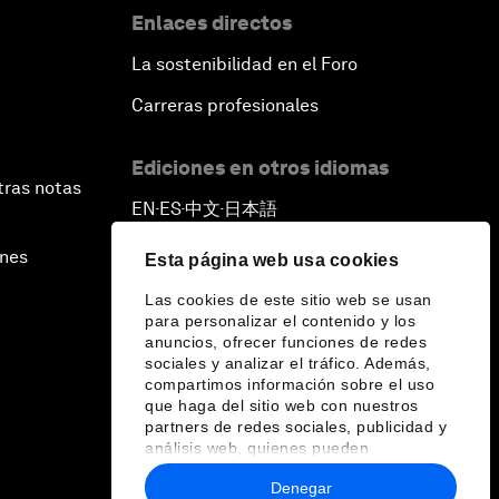
Enlaces directos
La sostenibilidad en el Foro
Carreras profesionales
Ediciones en otros idiomas
tras notas
EN
ES
中文
日本語
▪
▪
▪
ines
Esta página web usa cookies
Las cookies de este sitio web se usan
para personalizar el contenido y los
anuncios, ofrecer funciones de redes
sociales y analizar el tráfico. Además,
compartimos información sobre el uso
que haga del sitio web con nuestros
partners de redes sociales, publicidad y
análisis web, quienes pueden
combinarla con otra información que les
Denegar
haya proporcionado o que hayan