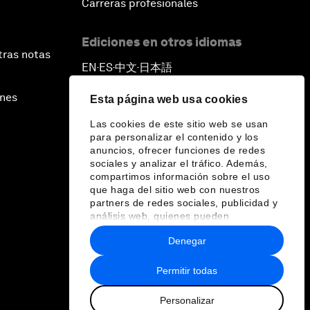
Carreras profesionales
Ediciones en otros idiomas
tras notas
EN
ES
中文
日本語
▪
▪
▪
ines
Esta página web usa cookies
Las cookies de este sitio web se usan
para personalizar el contenido y los
anuncios, ofrecer funciones de redes
sociales y analizar el tráfico. Además,
compartimos información sobre el uso
que haga del sitio web con nuestros
partners de redes sociales, publicidad y
análisis web, quienes pueden
combinarla con otra información que les
Denegar
haya proporcionado o que hayan
recopilado a partir del uso que haya
hecho de sus servicios.
Permitir todas
Personalizar