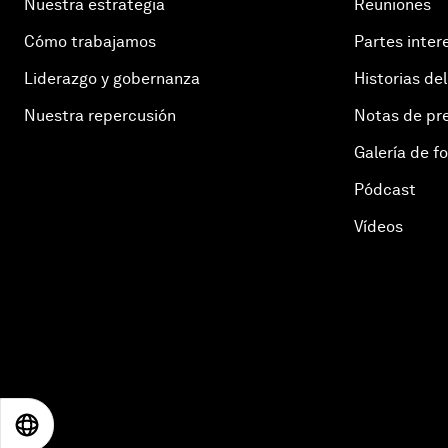
Nuestra estrategia
Reuniones
Cómo trabajamos
Partes inter
Liderazgo y gobernanza
Historias del
Nuestra repercusión
Notas de pr
Galería de f
Pódcast
Vídeos
EN
ES
中文
日本語