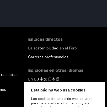
Enlaces directos
La sostenibilidad en el Foro
Carreras profesionales
Ediciones en otros idiomas
tras notas
EN
ES
中文
日本語
▪
▪
▪
ines
Esta página web usa cookies
Las cookies de este sitio web se usan
para personalizar el contenido y los