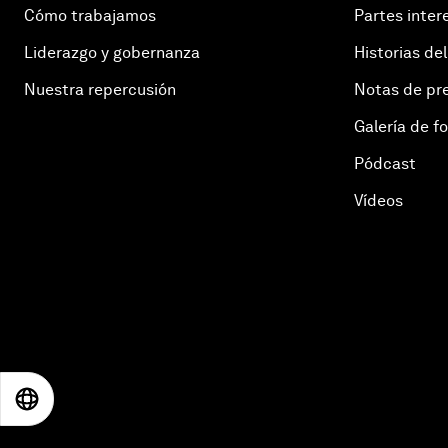
Cómo trabajamos
Partes inter
Liderazgo y gobernanza
Historias del
Nuestra repercusión
Notas de pr
Galería de f
Pódcast
Vídeos
EN
ES
中文
日本語