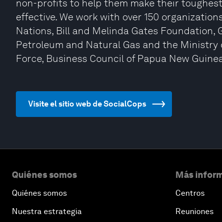
non-profits to help them make their toughest 
effective. We work with over 150 organization
Nations, Bill and Melinda Gates Foundation, G
Petroleum and Natural Gas and the Ministry 
Force, Business Council of Papua New Guinea,
Visite el sitio web de SocialCops
Quiénes somos
Más inform
Quiénes somos
Centros
Nuestra estrategia
Reuniones