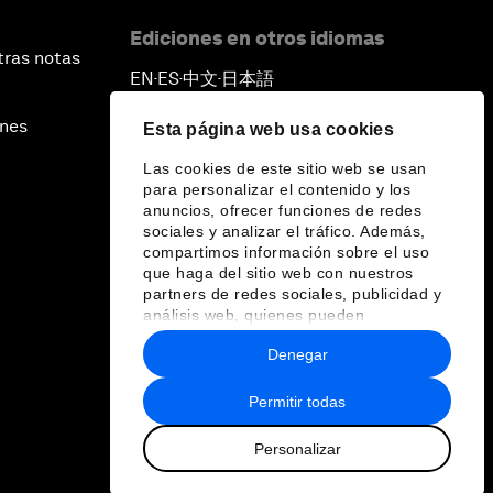
Ediciones en otros idiomas
tras notas
EN
ES
中文
日本語
▪
▪
▪
ines
Esta página web usa cookies
Las cookies de este sitio web se usan
para personalizar el contenido y los
anuncios, ofrecer funciones de redes
sociales y analizar el tráfico. Además,
compartimos información sobre el uso
que haga del sitio web con nuestros
partners de redes sociales, publicidad y
análisis web, quienes pueden
combinarla con otra información que les
Denegar
haya proporcionado o que hayan
recopilado a partir del uso que haya
hecho de sus servicios.
Permitir todas
Personalizar