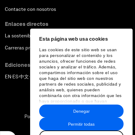
Contacte con nosotros
Enlaces directos
La sostenibilidad en el Foro
Esta página web usa cookies
Carreras profesionales
Las cookies de este sitio web se usan
para personalizar el contenido y los
anuncios, ofrecer funciones de redes
Ediciones en otros idiomas
sociales y analizar el tráfico. Además,
compartimos información sobre el uso
EN
ES
中文
日本語
▪
▪
▪
que haga del sitio web con nuestros
partners de redes sociales, publicidad y
análisis web, quienes pueden
combinarla con otra información que les
haya proporcionado o que hayan
recopilado a partir del uso que haya
Denegar
hecho de sus servicios.
Política de privacidad y normas de uso
Permitir todas
Sitemap