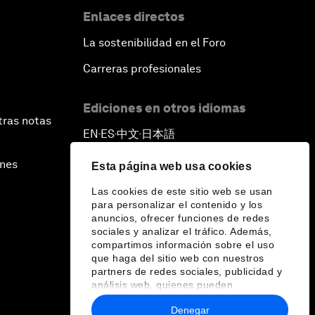
Enlaces directos
La sostenibilidad en el Foro
Carreras profesionales
Ediciones en otros idiomas
tras notas
EN
ES
中文
日本語
▪
▪
▪
ines
Esta página web usa cookies
Las cookies de este sitio web se usan
para personalizar el contenido y los
anuncios, ofrecer funciones de redes
sociales y analizar el tráfico. Además,
compartimos información sobre el uso
que haga del sitio web con nuestros
partners de redes sociales, publicidad y
análisis web, quienes pueden
combinarla con otra información que les
Denegar
haya proporcionado o que hayan