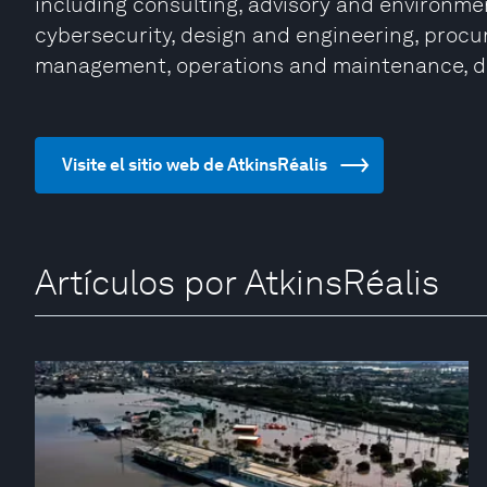
including consulting, advisory and environmen
cybersecurity, design and engineering, procu
management, operations and maintenance, d
Visite el sitio web de AtkinsRéalis
Artículos por AtkinsRéalis