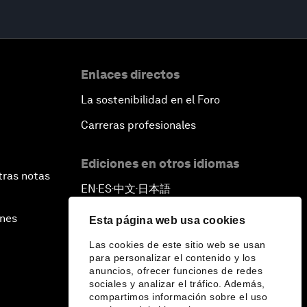
Enlaces directos
La sostenibilidad en el Foro
Carreras profesionales
Ediciones en otros idiomas
tras notas
EN
ES
中文
日本語
▪
▪
▪
ines
Esta página web usa cookies
Las cookies de este sitio web se usan
para personalizar el contenido y los
anuncios, ofrecer funciones de redes
sociales y analizar el tráfico. Además,
compartimos información sobre el uso