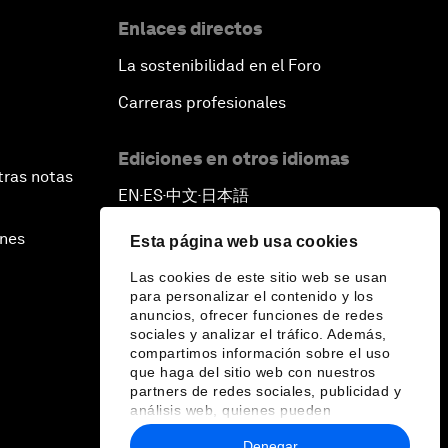
Enlaces directos
La sostenibilidad en el Foro
Carreras profesionales
Ediciones en otros idiomas
tras notas
EN
ES
中文
日本語
▪
▪
▪
ines
Esta página web usa cookies
Las cookies de este sitio web se usan
para personalizar el contenido y los
anuncios, ofrecer funciones de redes
sociales y analizar el tráfico. Además,
compartimos información sobre el uso
que haga del sitio web con nuestros
partners de redes sociales, publicidad y
análisis web, quienes pueden
combinarla con otra información que les
Denegar