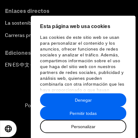
Enlaces directos
La sostenibilidad en el Foro
Esta página web usa cookies
Carreras profesionales
Las cookies de este sitio web se usan
para personalizar el contenido y los
anuncios, ofrecer funciones de redes
Ediciones en otros idiomas
sociales y analizar el tráfico. Además,
compartimos información sobre el uso
EN
ES
中文
日本語
▪
▪
▪
que haga del sitio web con nuestros
partners de redes sociales, publicidad y
análisis web, quienes pueden
combinarla con otra información que les
haya proporcionado o que hayan
recopilado a partir del uso que haya
Denegar
hecho de sus servicios.
Política de privacidad y normas de uso
Permitir todas
Sitemap
Personalizar
©
2026
Foro Económico Mundial
EN
ES
中文
日本語