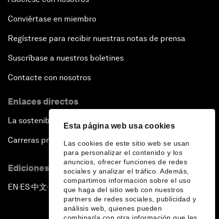
Conviértase en miembro
Regístrese para recibir nuestras notas de prensa
Suscríbase a nuestros boletines
Contacte con nosotros
Enlaces directos
La sostenibilidad en el Foro
Esta página web usa cookies
Carreras profesionales
Las cookies de este sitio web se usan
para personalizar el contenido y los
anuncios, ofrecer funciones de redes
Ediciones en otros idiomas
sociales y analizar el tráfico. Además,
compartimos información sobre el uso
EN
ES
中文
日本語
▪
▪
▪
que haga del sitio web con nuestros
partners de redes sociales, publicidad y
análisis web, quienes pueden
combinarla con otra información que les