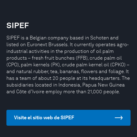
SIPEF
SIPEF is a Belgian company based in Schoten and
listed on Euronext Brussels. It currently operates agro-
industrial activities in the production of oil palm
products – fresh fruit bunches (FFB), crude palm oil
(CPO), palm kernels (PK), crude palm kernel oil (CPKO) –
and natural rubber, tea, bananas, flowers and foliage. It
has a team of about 20 people at its headquarters. The
subsidiaries located in Indonesia, Papua New Guinea
and Côte d’Ivoire employ more than 21,000 people.
Visite el sitio web de SIPEF