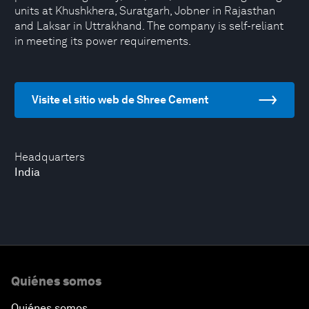
units at Khushkhera, Suratgarh, Jobner in Rajasthan
and Laksar in Uttrakhand. The company is self-reliant
in meeting its power requirements.
Visite el sitio web de Shree Cement
Headquarters
India
Quiénes somos
Quiénes somos