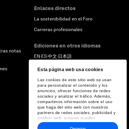
Enlaces directos
La sostenibilidad en el Foro
Carreras profesionales
Ediciones en otros idiomas
tras notas
EN
ES
中文
日本語
▪
▪
▪
ines
Esta página web usa cookies
Las cookies de este sitio web se usan
para personalizar el contenido y los
anuncios, ofrecer funciones de redes
sociales y analizar el tráfico. Además,
compartimos información sobre el uso
que haga del sitio web con nuestros
partners de redes sociales, publicidad y
análisis web, quienes pueden
combinarla con otra información que les
Denegar