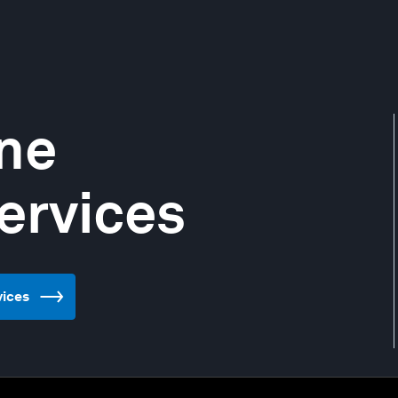
ne
ervices
vices