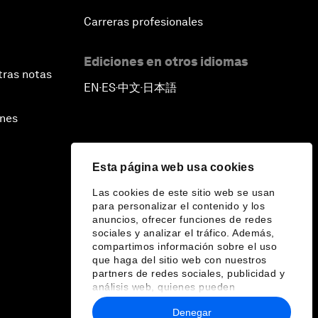
Carreras profesionales
Ediciones en otros idiomas
tras notas
EN
ES
中文
日本語
▪
▪
▪
ines
Esta página web usa cookies
Las cookies de este sitio web se usan
para personalizar el contenido y los
anuncios, ofrecer funciones de redes
sociales y analizar el tráfico. Además,
compartimos información sobre el uso
que haga del sitio web con nuestros
partners de redes sociales, publicidad y
análisis web, quienes pueden
combinarla con otra información que les
Denegar
haya proporcionado o que hayan