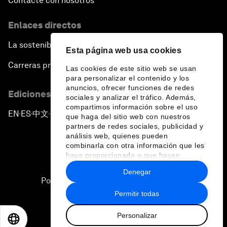
Contacte con nosotros
Enlaces directos
La sostenibilidad en el Foro
Esta página web usa cookies
Carreras profesionales
Las cookies de este sitio web se usan
para personalizar el contenido y los
anuncios, ofrecer funciones de redes
Ediciones en otros idiomas
sociales y analizar el tráfico. Además,
compartimos información sobre el uso
EN
ES
中文
日本語
▪
▪
▪
que haga del sitio web con nuestros
partners de redes sociales, publicidad y
análisis web, quienes pueden
combinarla con otra información que les
haya proporcionado o que hayan
recopilado a partir del uso que haya
Denegar
hecho de sus servicios.
Política de privacidad y normas de uso
Permitir todas
Sitemap
Personalizar
©
2026
Foro Económico Mundial
EN
ES
中文
日本語