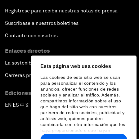
Regístrese para recibir nuestras notas de prensa
Suscríbase a nuestros boletines
Contacte con nosotros
Enlaces directos
La sostenibilidad en el Foro
Esta página web usa cookies
Carreras profesionales
Las cookies de este sitio web se usan
para personalizar el contenido y los
anuncios, ofrecer funciones de redes
Ediciones en otros idiomas
sociales y analizar el tráfico. Además,
compartimos información sobre el uso
EN
ES
中文
日本語
▪
▪
▪
que haga del sitio web con nuestros
partners de redes sociales, publicidad y
análisis web, quienes pueden
combinarla con otra información que les
haya proporcionado o que hayan
recopilado a partir del uso que haya