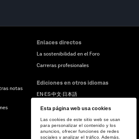
Enlaces directos
La sostenibilidad en el Foro
Carreras profesionales
Ediciones en otros idiomas
tras notas
EN
ES
中文
日本語
▪
▪
▪
ines
Esta página web usa cookies
Las cookies de este sitio web se usan
para personalizar el contenido y los
anuncios, ofrecer funciones de redes
sociales y analizar el tráfico. Además,