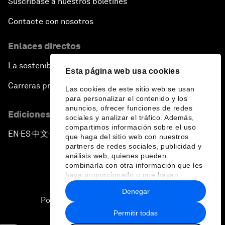
Suscríbase a nuestros boletines
Contacte con nosotros
Enlaces directos
La sostenibilidad en el Foro
Esta página web usa cookies
Carreras profesionales
Las cookies de este sitio web se usan
para personalizar el contenido y los
anuncios, ofrecer funciones de redes
Ediciones en otros idiomas
sociales y analizar el tráfico. Además,
compartimos información sobre el uso
EN
ES
中文
日本語
▪
▪
▪
que haga del sitio web con nuestros
partners de redes sociales, publicidad y
análisis web, quienes pueden
combinarla con otra información que les
haya proporcionado o que hayan
recopilado a partir del uso que haya
Denegar
hecho de sus servicios.
Política de privacidad y normas de uso
Permitir todas
Sitemap